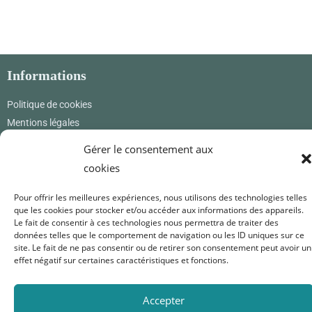
Informations
Politique de cookies
Mentions légales
CGV & CGU
Gérer le consentement aux
cookies
Où nous trouver
Pour offrir les meilleures expériences, nous utilisons des technologies telles
Renard Petite
que les cookies pour stocker et/ou accéder aux informations des appareils.
12 rue des princes
Le fait de consentir à ces technologies nous permettra de traiter des
01800 Pérouges
données telles que le comportement de navigation ou les ID uniques sur ce
France
site. Le fait de ne pas consentir ou de retirer son consentement peut avoir un
effet négatif sur certaines caractéristiques et fonctions.
0619171365
renardpetite@gmail.com
Accepter