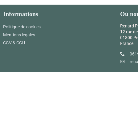
Informations
Où nou
Renard P
Politique de cookies
12 rue de
Mentions légales
01800 P
CGV & CGU
France
061
ren