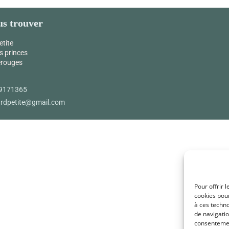
s trouver
etite
s princes
érouges
9171365
ardpetite@gmail.com
Pour offrir 
cookies pour
à ces techn
de navigatio
consentement