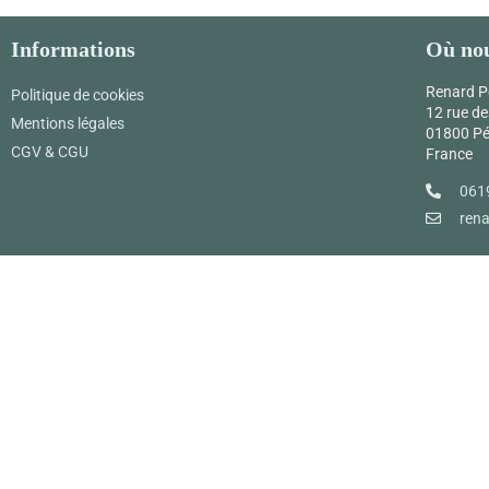
Informations
Où nou
Renard P
Politique de cookies
12 rue de
Mentions légales
01800 P
CGV & CGU
France
061
ren