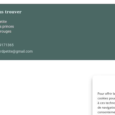
s trouver
etite
s princes
érouges
9171365
ardpetite@gmail.com
Pour offrir 
cookies pour
à ces techn
de navigatio
consentement