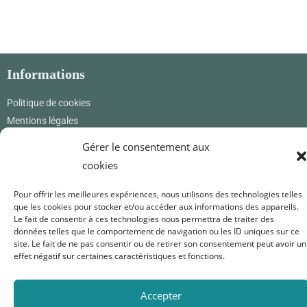
Informations
Politique de cookies
Mentions légales
CGV & CGU
Gérer le consentement aux
cookies
Où nous trouver
Pour offrir les meilleures expériences, nous utilisons des technologies telles
Renard Petite
que les cookies pour stocker et/ou accéder aux informations des appareils.
12 rue des princes
Le fait de consentir à ces technologies nous permettra de traiter des
01800 Pérouges
données telles que le comportement de navigation ou les ID uniques sur ce
France
site. Le fait de ne pas consentir ou de retirer son consentement peut avoir un
effet négatif sur certaines caractéristiques et fonctions.
0619171365
renardpetite@gmail.com
Accepter