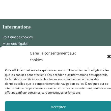
Informations
Politique de cookies
Mentions légales
CGV & CGU
Gérer le consentement aux
cookies
Où nous trouver
Pour offrir les meilleures expériences, nous utilisons des technologies telles
Renard Petite
que les cookies pour stocker et/ou accéder aux informations des appareils.
12 rue des princes
Le fait de consentir à ces technologies nous permettra de traiter des
01800 Pérouges
données telles que le comportement de navigation ou les ID uniques sur ce
France
site. Le fait de ne pas consentir ou de retirer son consentement peut avoir un
effet négatif sur certaines caractéristiques et fonctions.
0619171365
renardpetite@gmail.com
Accepter