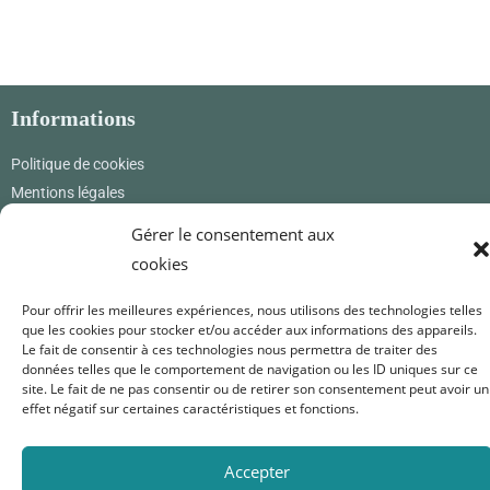
Informations
Politique de cookies
Mentions légales
CGV & CGU
Gérer le consentement aux
cookies
Où nous trouver
Pour offrir les meilleures expériences, nous utilisons des technologies telles
Renard Petite
que les cookies pour stocker et/ou accéder aux informations des appareils.
12 rue des princes
Le fait de consentir à ces technologies nous permettra de traiter des
01800 Pérouges
données telles que le comportement de navigation ou les ID uniques sur ce
France
site. Le fait de ne pas consentir ou de retirer son consentement peut avoir un
effet négatif sur certaines caractéristiques et fonctions.
0619171365
renardpetite@gmail.com
Accepter