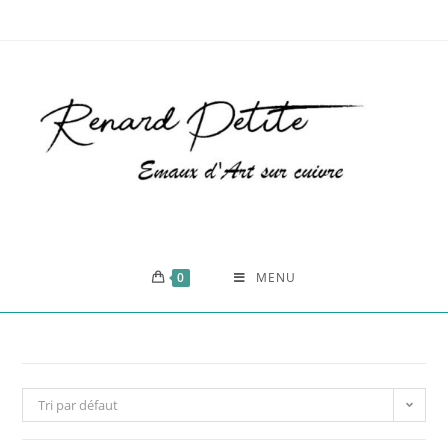
0
MENU
Tri par défaut