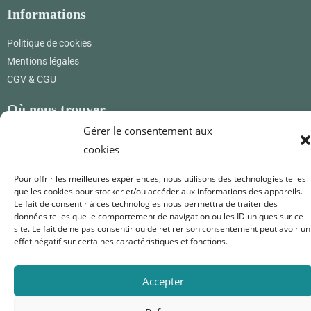
Informations
Politique de cookies
Mentions légales
CGV & CGU
Où nous trouver
Gérer le consentement aux
Renard Petite
cookies
12 rue des princes
01800 Pérouges
France
Pour offrir les meilleures expériences, nous utilisons des technologies telles
que les cookies pour stocker et/ou accéder aux informations des appareils.
0619171365
Le fait de consentir à ces technologies nous permettra de traiter des
données telles que le comportement de navigation ou les ID uniques sur ce
renardpetite@gmail.com
site. Le fait de ne pas consentir ou de retirer son consentement peut avoir un
effet négatif sur certaines caractéristiques et fonctions.
Nous suivre
Accepter