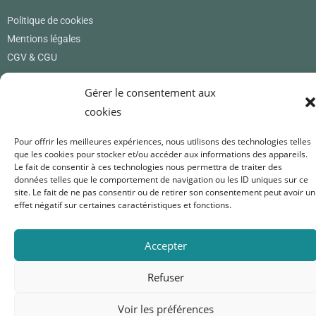
Politique de cookies
Mentions légales
CGV & CGU
Où nous trouver
Gérer le consentement aux
cookies
Renard Petite
12 rue des princes
Pour offrir les meilleures expériences, nous utilisons des technologies telles
01800 Pérouges
que les cookies pour stocker et/ou accéder aux informations des appareils.
France
Le fait de consentir à ces technologies nous permettra de traiter des
données telles que le comportement de navigation ou les ID uniques sur ce
0619171365
site. Le fait de ne pas consentir ou de retirer son consentement peut avoir un
renardpetite@gmail.com
effet négatif sur certaines caractéristiques et fonctions.
Nous suivre
Accepter
Refuser
Voir les préférences