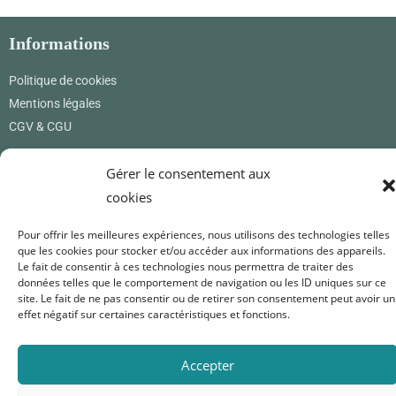
Informations
Politique de cookies
Mentions légales
CGV & CGU
Où nous trouver
Gérer le consentement aux
cookies
Renard Petite
12 rue des princes
01800 Pérouges
Pour offrir les meilleures expériences, nous utilisons des technologies telles
France
que les cookies pour stocker et/ou accéder aux informations des appareils.
Le fait de consentir à ces technologies nous permettra de traiter des
0619171365
données telles que le comportement de navigation ou les ID uniques sur ce
site. Le fait de ne pas consentir ou de retirer son consentement peut avoir un
renardpetite@gmail.com
effet négatif sur certaines caractéristiques et fonctions.
Nous suivre
Accepter