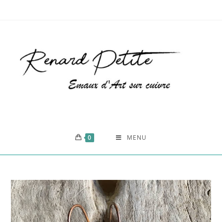
0
MENU