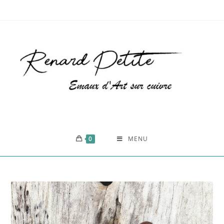
0
MENU