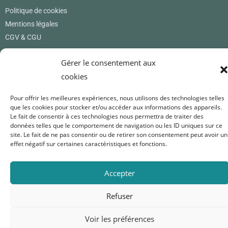
Politique de cookies
Mentions légales
CGV & CGU
Où nous trouver
Gérer le consentement aux
cookies
Renard Petite
12 rue des princes
Pour offrir les meilleures expériences, nous utilisons des technologies telles
01800 Pérouges
que les cookies pour stocker et/ou accéder aux informations des appareils.
France
Le fait de consentir à ces technologies nous permettra de traiter des
données telles que le comportement de navigation ou les ID uniques sur ce
0619171365
site. Le fait de ne pas consentir ou de retirer son consentement peut avoir un
renardpetite@gmail.com
effet négatif sur certaines caractéristiques et fonctions.
Nous suivre
Accepter
Refuser
Voir les préférences