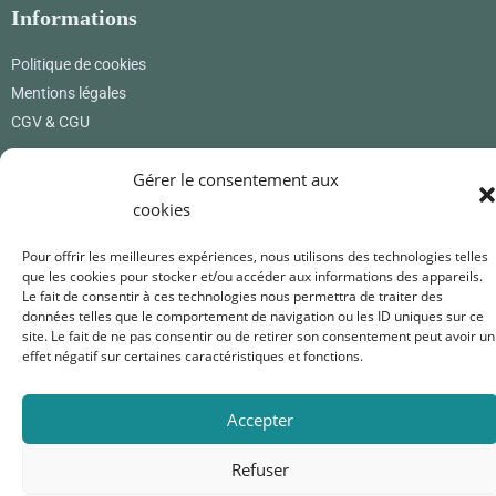
Informations
Politique de cookies
Mentions légales
CGV & CGU
Où nous trouver
Gérer le consentement aux
cookies
Renard Petite
12 rue des princes
01800 Pérouges
Pour offrir les meilleures expériences, nous utilisons des technologies telles
que les cookies pour stocker et/ou accéder aux informations des appareils.
France
Le fait de consentir à ces technologies nous permettra de traiter des
0619171365
données telles que le comportement de navigation ou les ID uniques sur ce
site. Le fait de ne pas consentir ou de retirer son consentement peut avoir un
renardpetite@gmail.com
effet négatif sur certaines caractéristiques et fonctions.
Nous suivre
Accepter
Refuser