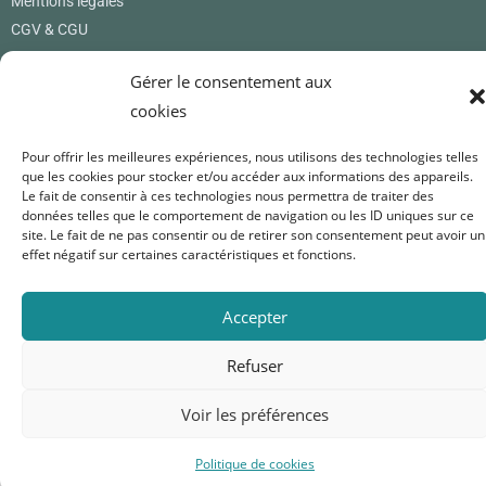
Mentions légales
CGV & CGU
Où nous trouver
Gérer le consentement aux
cookies
Renard Petite
12 rue des princes
Pour offrir les meilleures expériences, nous utilisons des technologies telles
01800 Pérouges
que les cookies pour stocker et/ou accéder aux informations des appareils.
France
Le fait de consentir à ces technologies nous permettra de traiter des
données telles que le comportement de navigation ou les ID uniques sur ce
0619171365
site. Le fait de ne pas consentir ou de retirer son consentement peut avoir un
renardpetite@gmail.com
effet négatif sur certaines caractéristiques et fonctions.
Nous suivre
Accepter
Refuser
Voir les préférences
Politique de cookies