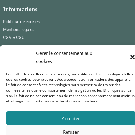
Informations
Politique de cookies
Mentions légales
CGV & CGU
Où nous trouver
Gérer le consentement aux
cookies
Renard Petite
12 rue des princes
01800 Pérouges
Pour offrir les meilleures expériences, nous utilisons des technologies telles
France
que les cookies pour stocker et/ou accéder aux informations des appareils.
Le fait de consentir à ces technologies nous permettra de traiter des
0619171365
données telles que le comportement de navigation ou les ID uniques sur ce
site. Le fait de ne pas consentir ou de retirer son consentement peut avoir un
renardpetite@gmail.com
effet négatif sur certaines caractéristiques et fonctions.
Nous suivre
Accepter
Refuser