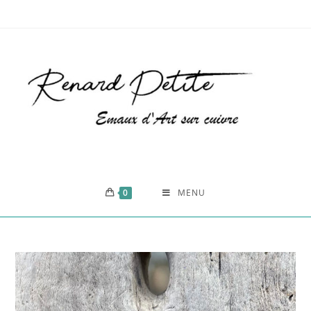
0
MENU