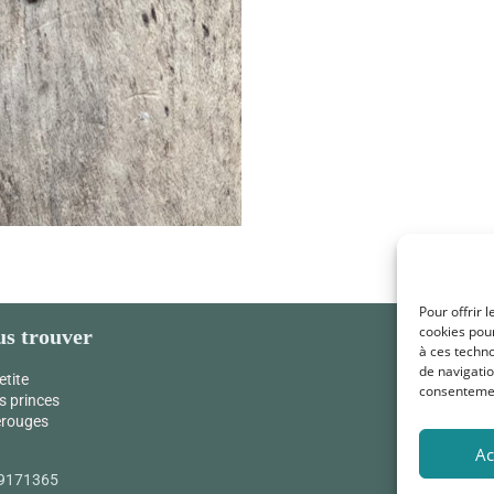
Pour offrir 
cookies pour
s trouver
à ces techn
de navigatio
etite
consentement
s princes
érouges
Ac
9171365