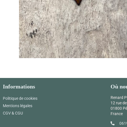
Informations
Où nou
Renard P
Politique de cookies
12 rue de
Mentions légales
01800 P
CGV & CGU
France
061