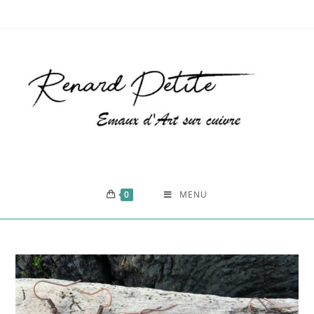
0
MENU