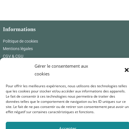
Informations
Politique de cookies
Mentions légales
CGV & CGU
Gérer le consentement aux
Où nous trouver
cookies
Renard Petite
12 rue des princes
Pour offrir les meilleures expériences, nous utilisons des technologies telles
01800 Pérouges
que les cookies pour stocker et/ou accéder aux informations des appareils.
Le fait de consentir à ces technologies nous permettra de traiter des
France
données telles que le comportement de navigation ou les ID uniques sur ce
0619171365
site. Le fait de ne pas consentir ou de retirer son consentement peut avoir un
effet négatif sur certaines caractéristiques et fonctions.
renardpetite@gmail.com
Accepter
Nous suivre